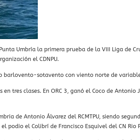
unta Umbría la primera prueba de la VIII Liga de Cr
organización el CDNPU.
co barlovento-sotavento con viento norte de variabl
dos en tres clases. En ORC 3, ganó el Coco de Antoni
ambria de Antonio Álvarez del RCMTPU, siendo segun
l podio el Colibrí de Francisco Esquivel del CN Rio P