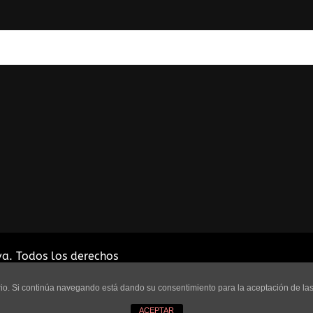
va
. Todos los derechos
Rara Themes
.Funciona con
uario. Si continúa navegando está dando su consentimiento para la aceptación de l
ACEPTAR