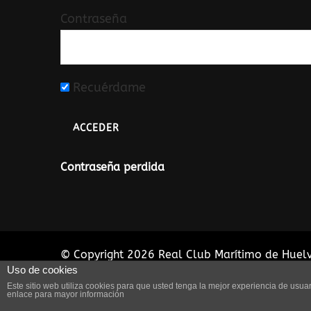
Contraseña
Recuérdame
Contraseña perdida
© Copyright 2026
Real Club Marítimo de Huel
Uso de cookies
reservados. Travel Voyage | Desarrollado por
Este sitio web utiliza cookies para que usted tenga la mejor experiencia de us
WordPress
.
LPD
enlace para mayor información