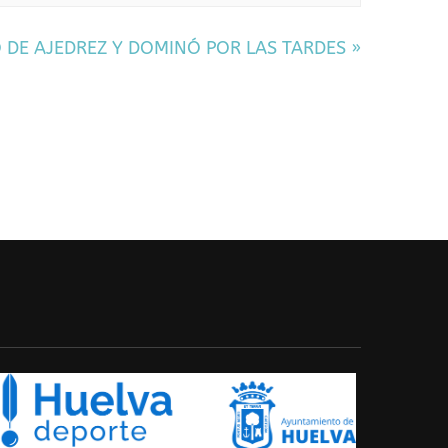
O DE AJEDREZ Y DOMINÓ POR LAS TARDES
»